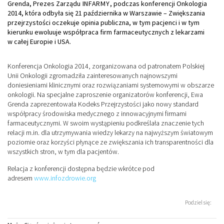
Grenda, Prezes Zarządu
INFARMY
, podczas konferencji Onkologia
2014, która odbyła się 21 października w Warszawie – Zwiększania
przejrzystości oczekuje opinia publiczna, w tym pacjenci i w tym
kierunku ewoluuje współpraca firm farmaceutycznych z lekarzami
w całej Europie i USA.
Konferencja Onkologia 2014, zorganizowana od patronatem Polskiej
Unii Onkologii zgromadziła zainteresowanych najnowszymi
doniesieniami klinicznymi oraz rozwiązaniami systemowymi w obszarze
onkologii. Na specjalne zaproszenie organizatorów konferencji, Ewa
Grenda zaprezentowała Kodeks Przejrzystości jako nowy standard
współpracy środowiska medycznego z innowacyjnymi firmami
farmaceutycznymi. W swoim wystąpieniu podkreślała znaczenie tych
relacji m.in. dla utrzymywania wiedzy lekarzy na najwyższym światowym
poziomie oraz korzyści płynące ze zwiększania ich transparentności dla
wszystkich stron, w tym dla pacjentów.
Relacja z konferencji dostępna będzie wkrótce pod
adresem
www.infozdrowie.org
Podziel się: