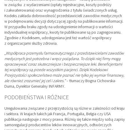
w związku z wydarzeniami (opłaty rejestracyjne, koszty podróży
i zakwaterowania) oraz wynagrodzenia z tytułu świadczonych usług.
Kodeks zakłada dobrowolność przedstawicieli zawodów medycznych
w podejmowaniu decyzji dotyczącej zgody na publikowanie informacji.
W przypadku braku zgody na udostępnienie informacji o wartości
indywidualnej współpracy, kwoty te publikowane są po zagregowaniu.
Zgodnie z Kodeksem, udostępniana jest też wartość współpracy
z organizacjami służby zdrowia.
„
Współpraca przemysłu farmaceutycznego z przedstawicielami zawodów
medycznych jest potrzebna i wręcz pożądana. To dzięki niej firmy mogą
opracowywać coraz skuteczniejsze i bezpieczniejsze leki. Beneficjentami
tej współpracy są przede wszystkim pacjenci. Dzięki Kodeksowi
Przejrzystości społeczeństwo może poznać nie tylko jej wymiar finansowy,
ale również zrozumieć jej cel i zakres.”
– tłumaczy Bogna Cichowska-
Duma, Dyrektor Generalny
INFARMY
.
PODOBIEŃSTWA I RÓŻNICE
Uregulowania związane z przejrzystością są różne w zależności od kraju
i sektora. W krajach takich jak Francja, Portugalia, Belgia czy USA
publikacja następuje z mocy prawa. Różnią się także między sobą zapisy
samoregulacji producentów leków innowacyjnych, odtwórczych