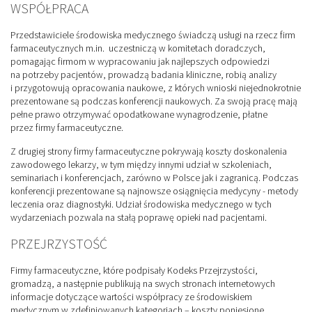
WSPÓŁPRACA
Przedstawiciele środowiska medycznego świadczą usługi na rzecz firm
farmaceutycznych m.in. uczestniczą w komitetach doradczych,
pomagając firmom w wypracowaniu jak najlepszych odpowiedzi
na potrzeby pacjentów, prowadzą badania kliniczne, robią analizy
i przygotowują opracowania naukowe, z których wnioski niejednokrotnie
prezentowane są podczas konferencji naukowych. Za swoją pracę mają
pełne prawo otrzymywać opodatkowane wynagrodzenie, płatne
przez firmy farmaceutyczne.
Z drugiej strony firmy farmaceutyczne pokrywają koszty doskonalenia
zawodowego lekarzy, w tym między innymi udział w szkoleniach,
seminariach i konferencjach, zarówno w Polsce jak i zagranicą. Podczas
konferencji prezentowane są najnowsze osiągnięcia medycyny - metody
leczenia oraz diagnostyki. Udział środowiska medycznego w tych
wydarzeniach pozwala na stałą poprawę opieki nad pacjentami.
PRZEJRZYSTOŚĆ
Firmy farmaceutyczne, które podpisały Kodeks Przejrzystości,
gromadzą, a następnie publikują na swych stronach internetowych
informacje dotyczące wartości współpracy ze środowiskiem
medycznym w zdefiniowanych kategoriach – koszty poniesione