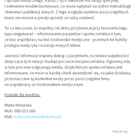
i sprzętu medycznego. Każdy z tych sektorów ma swoją specyfikę
i odmienne modele biznesowe, co może wpływać na wybór metodologii
zbierania i publikacji danych. Z tego względu wyników poszczególnych
branż nie można w prosty sposób ze sobą zestawić.
To co kluczowe, to wspólny cel, który przyświecał przy tworzeniu tego
typu uregulowań – informowanie pacjentów i społeczeństwa o tym,
że bez współpracy na linii środowisko medyczne - przemysł nie byłoby
postępu medycyny i rozwoju nowych leków.
Jawność informacji wspiera dialog z pacjentami, rozwiewa wątpliwości
dotyczące tych relacji i buduje poczucie bezpieczeństwa. Ogromną rolę
w tym procesie odgrywają media, dzięki którym społeczeństwo jest
informowane, że może w każdej chwili dowiedzieć się, na jakie działania,
przeznaczane są konkretne kwoty przez poszczególne firmy
na współpracę ze środowiskiem medycznym.
Kontakt dla mediów:
Marta Winiarska
Mob. 609 023 260
Mail:
marta.winiarska@infarma.pl
Podziel się: