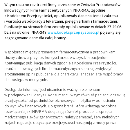
W tym roku po raz trzeci firmy zrzeszone w Związku Pracodawców
Innowacyjnych Firm Farmaceutycznych
INFARMA
, zgodnie
z Kodeksem Przejrzystości, opublikowały dane na temat zakresu
i wartości współpracy z lekarzami, pielęgniarkami i farmaceutami.
Publikacje na stronach firm zostały opublikowane w dniach 27-29.06.
Dziś na stronie
INFARMY
www.kodeksprzejrzystosci.pl
pojawiły się
zagregowane dane dla całej branży.
Współpraca między przemysłem farmaceutycznym a pracownikami
służby zdrowia przynosi korzyści przede wszystkim pacjentom.
Kontynuując publikację danych zgodnie z Kodeksem Przejrzystości,
branża innowacyjnych firm farmaceutycznych stara się zwiększyć
zrozumienie opinii publicznej dla charakteru i znaczenia tej współpracy
dla postępu w medycynie.
Dostęp do informacji jest niezmiernie ważnym elementem
w podejmowaniu decyzji. Konsumenci, w tym również pacjenci oczekują
przejrzystości od podmiotów biznesowych nie tylko w odniesieniu
do wyników finansowych. Do grona branż, które wdrażają podobne
rozwiązania jak
INFARMA
dołączają również producenci sprzętu
medycznego i leków generycznych. Należy pamiętać, że w niektórych
krajach regulacje dotyczące przejrzystości następują z mocy prawa.